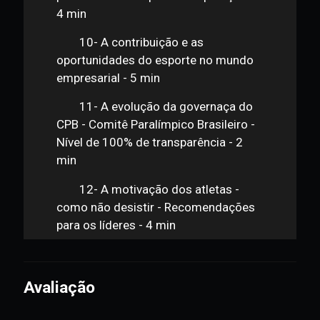
8- A gestão do relacionamento
entre os atletas - 1 min
9- O desafio de gerir durante a
pandemia - Exemplos de superação -
4 min
10- A contribuição e as
oportunidades do esporte no mundo
empresarial - 5 min
11- A evolução da governaça do
CPB - Comitê Paralímpico Brasileiro -
Nível de 100% de transparência - 2
min
12- A motivação dos atletas -
como não desistir - Recomendações