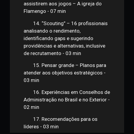
13. 42 milhões de torcedores –
Mais de R$ 1 bilhão de faturamento –
160 lojas franqueadas - A estratégia
de se ter um local físico, em todos os
municípios, para os torcedores
assistirem aos jogos – A igreja do
Flamengo - 07 min
14. “Scouting” – 16 profissionais
analisando o rendimento,
identificando gaps e sugerindo
providências e alternativas, inclusive
de recrutamento - 03 min
15. Pensar grande – Planos para
atender aos objetivos estratégicos -
03 min